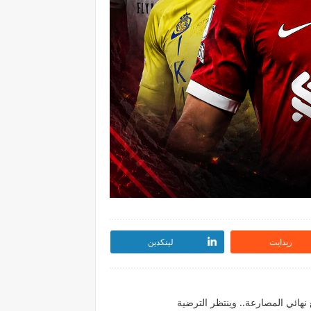
ريدايت
لينكدين
نهائي المصارعة.. وينتظر الترضية