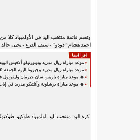
وتضم قائمة منتخب اليد فى الأولمبياد كلا من
احمد هشام "دودو" - سيف الدرع - يحيى خالد 
اقرا ايضا
موعد مباراة ريال مدريد وديبورتيفو ألافيس اليوم ف
موعد مباراة ريال مدريد وجيرونا اليوم الجمعة 10 إبريل 2026 في الدوري الإسباني والقنوات الناقلة
🔥 موعد مباراة باريس سان جيرمان وليفربول في 
🔥 موعد مباراة برشلونة وأتلتيكو مدريد في إياب دوري أبطال أور
كرة اليد
منتخب اليد
اولمبياد طوكيو
طوكيو2020