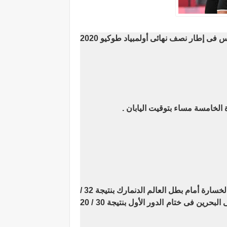
يخوض منتخب مصر لكرة اليد بقيادة مديره الفنى روبرتو باروندو جارسيا مواجهة صعبة أمام فرنسا صباح اليوم الخميس فى إطار نصف نهائى أولمبياد طوكيو 2020
 الخامسة مساء بتوقيت اليابان .
وحقق منتخب اليد الفوز فى 4 مواجهات بدورالمجموعات أمام كل من البرتغال بنتيجة 37 / 31 فى أول المشوار قبل الخسارة أمام بطل العالم الدنمارك بنتيجة 32 /
27 فى ثانى المواجهات قبل تحقيق الفوز على كل من اليابان 33 / 29 ثم السويد "وصيف العالم" 27 / 22، وأخيرا على البحرين فى ختام الدور الأول بنتيجة 30 / 20