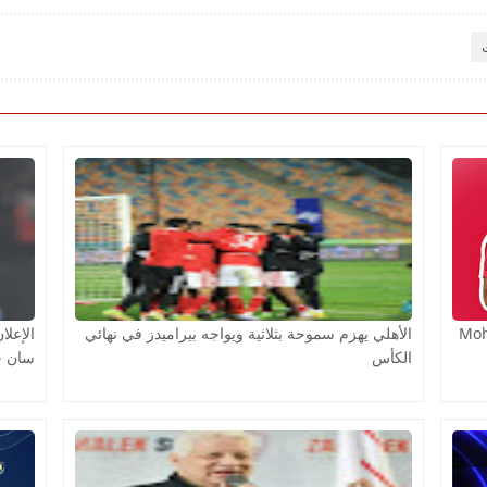
Moh
الأهلي يهزم سموحة بثلاثية ويواجه بيراميدز في نهائي
الإعلا
الكأس
سان ج