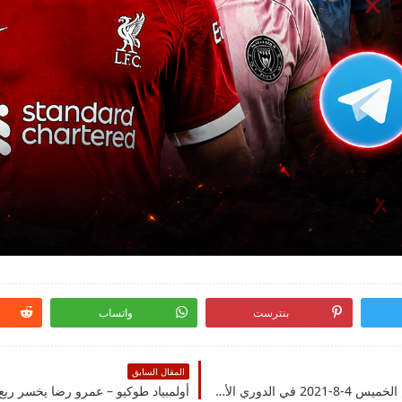
بنترست
واتساب
المقال السابق
موعد مباراة جلطة سراي وسانت جونستون اليوم الخميس 4-8-2021 في الدوري الأوربي والقنوات الناقلة
أولمبياد طوكيو – عمرو رضا يخسر ربع 