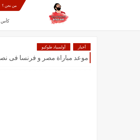
من نحن ؟
كأس الع
أخبار
أولمبياد طوكيو
موعد مباراة مصر و فرنسا فى نصف 