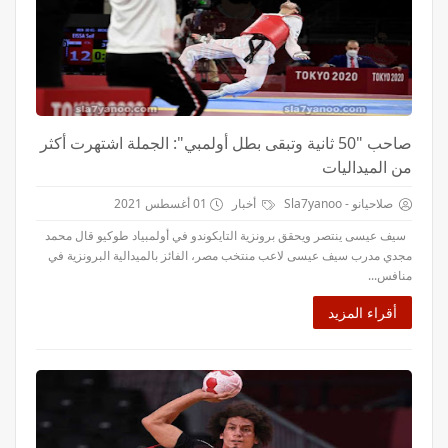
صاحب "50 ثانية وتبقى بطل أولمبي": الجملة اشتهرت أكثر
من الميداليات
صلاحيانو - Sla7yanoo
أخبار
01 أغسطس 2021
سيف عيسى ينتصر ويحقق برونزية التايكوندو في أولمبياد طوكيو قال محمد
مجدي مدرب سيف عيسى لاعب منتخب مصر، الفائز بالميدالية البرونزية في
منافس...
أقراء المزيد