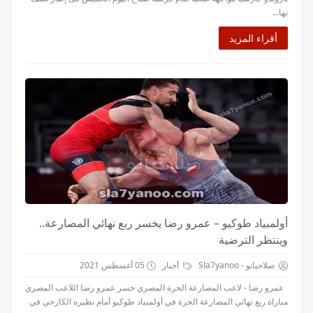
نها...
أقراء المزيد
أولمبياد طوكيو – عمرو رضا يخسر ربع نهائي المصارعة..
وينتظر الترضية
صلاحيانو - Sla7yanoo
أخبار
05 أغسطس 2021
عمرو رضا - لاعب المصارعة الحرة المصري خسر عمرو رضا اللاعب المصري
مباراة ربع نهائي المصارعة الحرة في أولمبياد طوكيو أمام نظيره الكازخي في