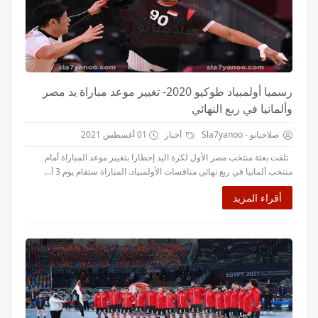
رسميا أولمبياد طوكيو 2020- تغيير موعد مباراة يد مصر
وألمانيا في ربع النهائي
صلاحيانو - Sla7yanoo
أخبار
01 أغسطس 2021
تلقت بعثة منتخب مصر الأول لكرة اليد إخطارا بتغيير موعد المباراة أمام
منتخب ألمانيا في ربع نهائي منافسات الأولمبياد. المباراة ستقام يوم 3 أ...
أقراء المزيد