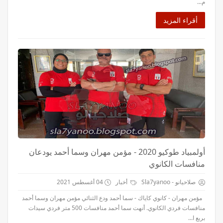
م...
أقراء المزيد
أولمبياد طوكيو 2020 - مؤمن مهران وسما أحمد يودعان
منافسات الكانوي
صلاحيانو - Sla7yanoo
أخبار
04 أغسطس 2021
مؤمن مهران - كانوي كاياك - سما أحمد ودع الثنائي مؤمن مهران وسما أحمد
منافسات فردي الكانوي. أنهت سما أحمد منافسات 500 متر فردي سيدات
بربع ا...