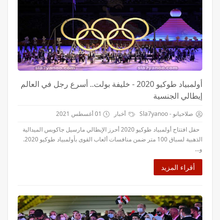
أولمبياد طوكيو 2020 - خليفة بولت.. أسرع رجل في العالم
إيطالي الجنسية
صلاحيانو - Sla7yanoo
أخبار
01 أغسطس 2021
حفل افتتاح أولمبياد طوكيو 2020 أحرز الإيطالي مارسيل جاكوبس الميدالية
الذهبية لسباق 100 متر ضمن منافسات ألعاب القوى بأولمبياد طوكيو 2020.
و...
أقراء المزيد