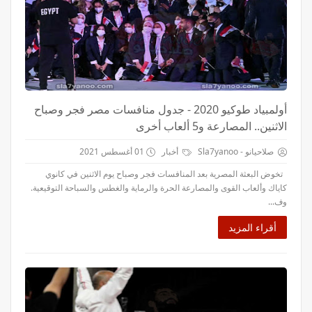
أولمبياد طوكيو 2020 - جدول منافسات مصر فجر وصباح
الاثنين.. المصارعة و5 ألعاب أخرى
صلاحيانو - Sla7yanoo
أخبار
01 أغسطس 2021
تخوض البعثة المصرية بعد المنافسات فجر وصباح يوم الاثنين في كانوي
كاياك وألعاب القوى والمصارعة الحرة والرماية والغطس والسباحة التوقيعية.
وف...
أقراء المزيد