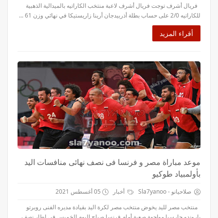
فريال أشرف توجت فريال أشرف لاعبة منتخب الكاراتيه بالميدالية الذهبية
للكاراتيه 2/0 على حساب بطلة أذربيدجان أرينا زاريستيكا في نهائي وزن 61 ...
أقراء المزيد
موعد مباراة مصر و فرنسا فى نصف نهائى منافسات اليد
بأولمبياد طوكيو
صلاحيانو - Sla7yanoo
أخبار
05 أغسطس 2021
منتخب مصر لليد يخوض منتخب مصر لكرة اليد بقيادة مديره الفنى روبرتو
باروندو جارسيا مواجهة صعبة أمام فرنسا صباح اليوم الخميس فى إطار نصف