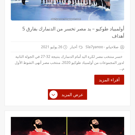
أولمبياد طوكيو – يد مصر تخسر من الدنمارك بفارق 5
أهداف
صلاحيانو - Sla7yanoo
أخبار
26 يوليو 2021
خسر منتخب مصر لكرة اليد أمام الدنمارك بنتيجة 32-27 في الجولة الثانية
لدور المجموعات من أولمبياد طوكيو 2020. منتخب مصر أنهى الشوط الأول
م...
أقراء المزيد
عرض المزيد