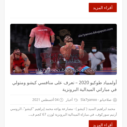
أقراء المزيد
أولمبياد طوكيو 2020 – تعرف على منافسي كيشو ومتولي
في مباراتي الميدالية البرونزية
صلاحيانو - Sla7yanoo
أخبار
04 أغسطس 2021
محمد ابراهيم السيد ( كيشو ) - مصارعة يواجه محمد إبراهيم "كيشو"، الروسي
أرتيم سوركوف، في مباراة الميدالية البرونزية لوزن 67 كجم ف...
أقراء المزيد