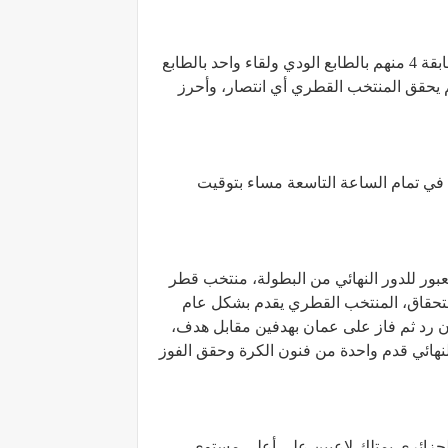
لم يتقابل المنتخب القطري مع نظيره الجزائري كثيرا كما تشير الأرقام بين الفريقين، حيث تقابل المنتخبان 5 مرات سابقة 4 منهم بالطابع الودي ولقاء واحد بالطابع
عادل المنتخبان في لقاء واحد ولم يحقق المنتخب القطري أي انتصار، وأحرز
 الثمامة في تمام الساعة التاسعة مساء بتوقيت
بور للدور النهائي من البطولة، منتخب قطر
استحقاق، المنتخب القطري يقدم بشكل عام
ن رد ثم فاز على عمان بهدفين مقابل هدف،
لنهائي قدم واحدة من فنون الكرة وحقق الفوز
لجزائري يمتلك لاعبين على أعلى مستوى،