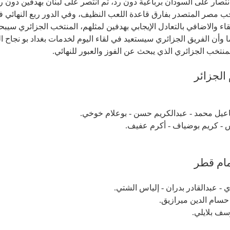
نتصار على السودان برباعية دون رد، ثم انتصر على لبنان بهدفين دون 
قاء والاضافي بالتعادل الإيجابي بهدفين لمثلهم، المنتخب الجزائري سيبحث
يما وأن الفريق الجزائري سيستعيد في لقاء اليوم لخدمات بغداد بو نجاح
منتخب الجزائري الذي يبحث عن الفوز والعبور للنهائي.
الجزائر
ماعيل محمد - عبدالكريم حسن - بوعلام خوخي.
 - كريم بوضياف - أكرم عفيف.
مام قطر
- عبدالقادر بدران - إلياس الشتي.
حسام الدين ميرازيق.
سف بلايلي.