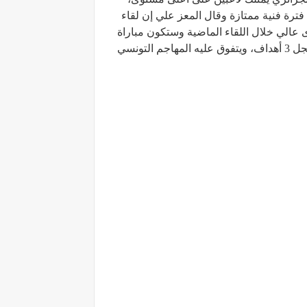
فترة فنية ممتازة وقال المعز علي إن لقاء
 عالي خلال اللقاء الماضية وستكون مباراة
اليوم في غاية الصعوبة، ويتطلع المعز علي إلى التسجيل في لقاء اليوم ولا سيما وأنه ينافس على لقب الهدف حيث سجل 3 أهداف، ويتفوق عليه المهاجم التونسي