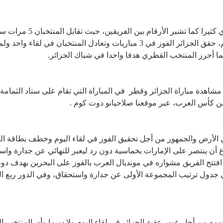
الرسمي وكان في بطولة كأس فلسطين للأمم، حقق الجزائر الفوز في 3 مباريات وت
Alger في كأس العرب، مشاهدة مباراة الجزائر وقطر في المباراة التي تقام على ستاد
ن كأس العرب، عبر موقعنا صلاحيانو دوت كوم .
 الأرض والجمهور من أجل تحقيق الفوز في لقاء اليوم وخطف بطاقة الع
اع أن ينتصر على الإمارات بخماسية دون رد ليعبر للنهائي عن جدارة و
فتتح الفريق مشواره في مونديال العرب بالفوز على البحرين بهدف دو
تلي جدول ترتيب المجموعة الأولى عن جدارة واستحقاق، وفي الدور ربع ا
مه من أجل عبور عقبة الجزائر في لقاء اليوم ولا سيما وأن المنتخب ا