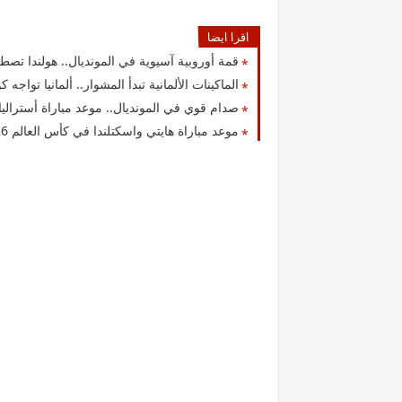
اقرا ايضا
قمة أوروبية آسيوية في المونديال.. هولندا تصطدم
الماكينات الألمانية تبدأ المشوار.. ألمانيا تواجه ك
صدام قوي في المونديال.. موعد مباراة أستراليا وت
موعد مباراة هايتي واسكتلندا في كأس العالم 2026 والقنوات الناقلة للمواجهة المرتقبة