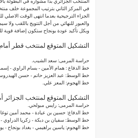
المنتخب الجزائري بدأ مشواره في البطولة بالا
الجزاء الترجيحية بعدما انتهى الوقت الاصلي لل
والعبور للنهائي من أجل التتويج باللقب ولا س
وبكل تأكيد عودة بونجاح ستكون إضافة قوية لل
التشكيل المتوقع لمنتخب قطر أمام 
حراسة المرمى: سعد الشيب.
خط الدفاع : همام الأمين - بسام الراوي - إس
خط الوسط: عبد العزيز حاتم - حسن الهيدروس
خط الهجوم: المعز علي.
التشكيل المتوقع لمنتخب الجزائر أ
حراسة المرمى: رايس مبولحي.
خط الدفاع: حسين بن عيادة - محمد أمين توغاي 
خط الوسط: سفيان بن دبكة - زكريا الدراوي - 
خط الهجوم: ياسين براهيمي - بغداد بونجاح - يو