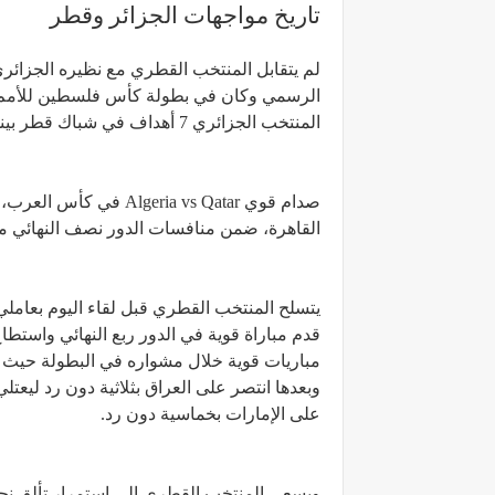
تاريخ مواجهات الجزائر وقطر
المنتخب الجزائري 7 أهداف في شباك قطر بينما أحرز المنتخب القطري هدفا واحدا في شباك الجزائر.
صدام قوي ia vs Qatar
القاهرة، ضمن منافسات الدور نصف النهائي م
يتسلح المنتخب القطري قبل لقاء اليوم بعاملي
قدم مباراة قوية في الدور ربع النهائي واستط
مباريات قوية خلال مشواره في البطولة حيث ا
وبعدها انتصر على العراق بثلاثية دون رد ليع
على الإمارات بخماسية دون رد.
ويسعى المنتخب القطري إلى استمرار تألق نجو