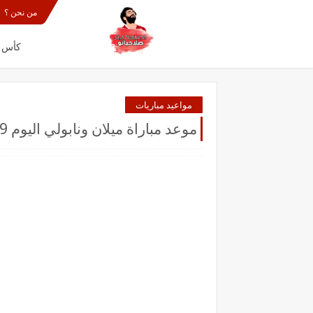
من نحن ؟
كأس الع
مواعيد مباريات
موعد مباراة ميلان ونابولي اليوم 19-12-2021 في الدوري الايطالي