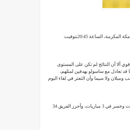
ستكون مباراة ميلان ونابولي حاضرة في تمام الساعة 21:45بتوقيت العاصمة المصرية القاهرة، الساعة 22:45بتوقيت مكة المكرمة، الساعة 20:45بتوقيت
وي ألا أن النتائج لم تكن على المستوى
ا قد تعادل مع ساسولو بهدفين لمثلهم،
وميلان ولا سيما وأن التعثر في لقاء اليوم
نابولي يتواجد حاليا في المركز الثالث برصيد 36 نقطة بعدما خاض 17 لقاء، حقق الفوز في 11 لقاء وتعادل في 3 مباريات وخسر في 3 مباريات، وأحرز الفريق 34