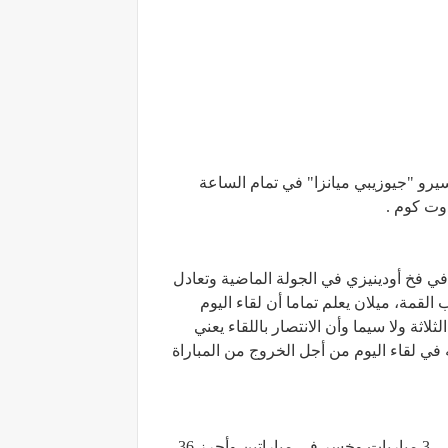
ستاد سان سيرو "جيوزيبي ميانزا" في تمام الساعة
وت كوم .
في فخ أودينيزي في الجولة الماضية وتعادل
قمة، ميلان يعلم تماما أن لقاء اليوم
ثة ولا سيما وأن الانتصار باللقاء يعني
 في لقاء اليوم من أجل الخروج من المباراة
يتواجد ميلان قبل لقاء اليوم في المركز الثاني بجدول ترتيب الكالتشيو برصيد 39 نقطة بعدما فاز في 12 لقاء وتعادل في 3 مباريات وخسر في مباراتين وأحرز 36