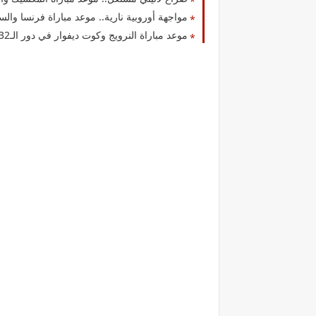
مواجهة أوروبية نارية.. موعد مباراة فرنسا والسويد في دور الـ2
موعد مباراة النرويج وكوت ديفوار في دور الـ32 بكأس العالم 2026.. صدام قوي لحجز بطاقة التأهل