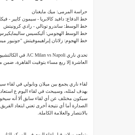
حراسة المرمى: ميك مايغنان
خط الدفاع: دافيد كالابريا - سيمون كايير - فيكا
خط الوسط: ساندرو تونالي - رادي كرونيتش
خط الوسط الهجومي: أليكسيس ساليمايكيرس - اب
خط الهجوم: زلاتان إبراهيموفيتش "جونيور م
تحدي ناري Napoli
العاشرة إلا ربع مساء بتوقيت القاهرة، ضمن م
لقاء ناري يجمع بين ميلان ونابولي في لقاء س
بهدف لمثله، وسيبحث في لقاء اليوم ع استعادة 
سيكون مختلف عن أي لقاء سابق ألا أنه سيخوض ا
الصدارة أما أي نتيجة أخرى تعني ابتعاد الفري
بالانتصار والعلامة الكاملة.