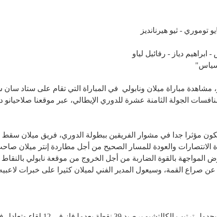
يو توموري - ثيو هيرنانديز
راهيم دياز - رفائيل لياو
يسياس"
AC Milan vs  في الكالتشيو، مشاهدة مباراة ميلان ونابولي في المباراة التي تقام على 
نافسات الجولة الثامنة عشرة للدوري الإيطالي، عبر موقعنا صلاحيانو د
يكون مؤثرا جدا في مشوار الفريقين ببطولة الدوري، فريق ميلان سقط 
الانتصارات والعودة للمسار الصحيح من أجل مطاردة إنتر ميلان صاحب ال
لمواجهة بالقوة الضاربة من أجل الخروج من موقعة نابولي بالنقاط الثلا
ق عن صراع القمة، وسيعول المدير الفني لميلان كثيرا على خبرات لاعبيه