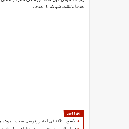
هدفا وتلقت شباكه 19 هدفا.
اقرا ايضا
الأسود الثلاثة في اختبار إفريقي صعب.. موعد مباراة إنجلت
صراع لاتيني مشتعل.. موعد مباراة المكسيك والإكوادور في دور