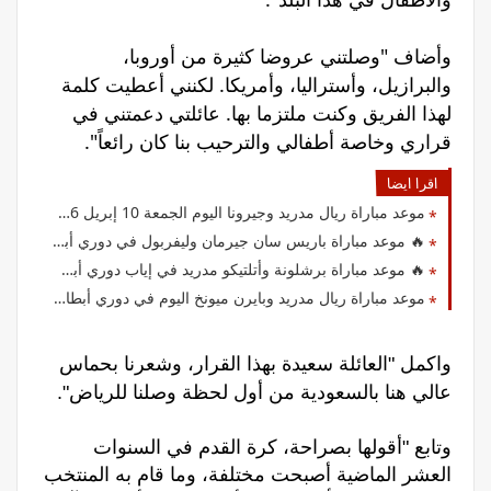
وأضاف "وصلتني عروضا كثيرة من أوروبا،
والبرازيل، وأستراليا، وأمريكا. لكنني أعطيت كلمة
لهذا الفريق وكنت ملتزما بها. عائلتي دعمتني في
قراري وخاصة أطفالي والترحيب بنا كان رائعاً".
اقرا ايضا
موعد مباراة ريال مدريد وجيرونا اليوم الجمعة 10 إبريل 2026 في الدوري الإسباني والقنوات الناقلة
🔥 موعد مباراة باريس سان جيرمان وليفربول في دوري أبطال أوروبا والقنوات الناقلة
🔥 موعد مباراة برشلونة وأتلتيكو مدريد في إياب دوري أبطال أوروبا 2026 والقنوات الناقلة
موعد مباراة ريال مدريد وبايرن ميونخ اليوم في دوري أبطال أوروبا والقنوات الناقلة
واكمل
"العائلة سعيدة بهذا القرار، وشعرنا بحماس
عالي هنا بالسعودية من أول لحظة وصلنا للرياض".
وتابع "أقولها بصراحة، كرة القدم في السنوات
العشر الماضية أصبحت مختلفة، وما قام به المنتخب