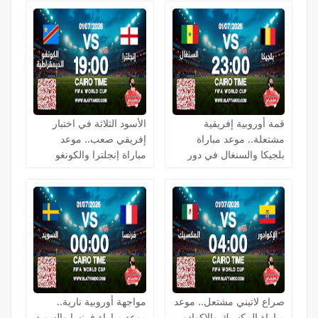
قمة أوروبية إفريقية
الأسود الثلاثة في اختبار
مشتعلة.. موعد مباراة
إفريقي صعب.. موعد
بلجيكا والسنغال في دور
مباراة إنجلترا والكونغو
الـ32 بكأس العالم 2026
الديمقراطية في دور الـ32
بكأس العالم 2026
صراع لاتيني مشتعل.. موعد
مواجهة أوروبية نارية..
مباراة المكسيك والإكوادور
موعد مباراة فرنسا والسويد