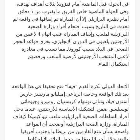
في الجولة قبل الماضية أمام فنزويلا بثلاث أهداف لهدف،
وفي الجولة الماضية خاض الفريق ما يقترب من 5 دقائق
أمام نظيره البرازيلي إلا أن المباراة تم إيقافها في واقعة لم
تحدث في التاريخ بسبب اقتحام أفراد وزارة الصحية
البرازيلية لملعب وإيقاف المباراة عقب اتهام 4 لاعبين من
الأرجنتين يلعبون في الدوري الإنجليزي، بخرق قواعد الحجر
الصحي في البلاد بسبب كوروناـ مما تسبب في مغادرة
لاعبي المنتخب الأرجنتيني لأرضية الملعب ورفضهم
استكمال اللقاء.
الاتحاد الدولي لكرة القدم "فيفا" فتح تحقيقا في هذا الواقعة
بعد تلك الواقعة وخاصة الرباعي إميليانو مارتينيز حارس
أستون فيلا، وثنائي توتنهام كريستيان روميرو وجيوفاني
لوسيلسو، ضمن التشكيلة الأساسية للأرجنتين، عندما دخل
أفراد السلطات الصحية البرازيلية، ملعب نيو كيميكا لإيقاف
المباراة، وزارة الصحة البرازيلية أوضحت أن القواعد
واضحة بشأن منع القادمين من بريطانيا وجنوب أفريقيا
والهند خلال آخر 14 يومًا من دخول البلاد، إلا لو كانوا