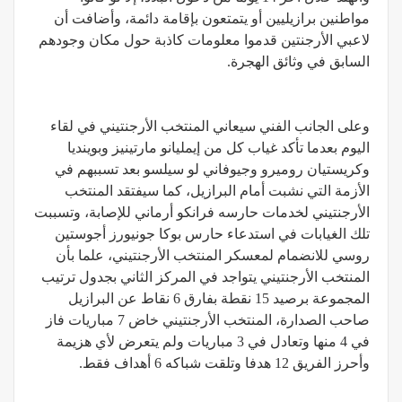
مواطنين برازيليين أو يتمتعون بإقامة دائمة، وأضافت أن
لاعبي الأرجنتين قدموا معلومات كاذبة حول مكان وجودهم
السابق في وثائق الهجرة.
وعلى الجانب الفني سيعاني المنتخب الأرجنتيني في لقاء
اليوم بعدما تأكد غياب كل من إيمليانو مارتينيز وبوينديا
وكريستيان روميرو وجيوفاني لو سيلسو بعد تسببهم في
الأزمة التي نشبت أمام البرازيل، كما سيفتقد المنتخب
الأرجنتيني لخدمات حارسه فرانكو أرماني للإصابة، وتسببت
تلك الغيابات في استدعاء حارس بوكا جونيورز أجوستين
روسي للانضمام لمعسكر المنتخب الأرجنتيني، علما بأن
المنتخب الأرجنتيني يتواجد في المركز الثاني بجدول ترتيب
المجموعة برصيد 15 نقطة بفارق 6 نقاط عن البرازيل
صاحب الصدارة، المنتخب الأرجنتيني خاض 7 مباريات فاز
في 4 منها وتعادل في 3 مباريات ولم يتعرض لأي هزيمة
وأحرز الفريق 12 هدفا وتلقت شباكه 6 أهداف فقط.