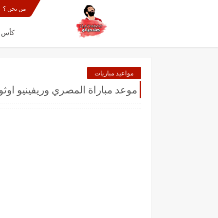
من نحن ؟
كأس الع
مواعيد مباريات
موعد مباراة المصري وريفينيو اوثورتي 16-10-2021 في كاس الكونفيدرالية 