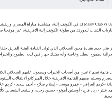
الاختبار الأول للجهاز El Masry Club vs Uganda Revenue Authority في الكونفدرالية، م
إفريقية، عبر موقعنا صلاحيانو دوت كوم .
ني جديد بقيادة معين الشعلاني الذي تولى القيادة الفنية للفريق خلف
ية بطموح البطل وخاصة وأنه يمتلك جهاز فني لديه الطموح والخبرات
قائمة تضم لاعبين من أصحاب الخبرات وسيعول عليهم الشعلاني الكثير
منصرم وسيتم ضمهم للقائمة الإفريقية خلال الميركاتو الانتقالات الشتوي
-كريم العراقي - عمرو موسى - إسلام صلاح - أحمد شديد - كريم علاء 
د عنتر - زياد فرج - أوستين أموتو - حسين رجب، واستبعد الشعباني 
يدة.