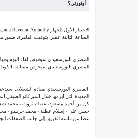
أوثورتي؟
الساعة الثالثة عصرا بتوقيت القاهرة، ضمن مباريات الذهاب للدور32 من بطولة الكونفدرالية ال
المصري البورسعيدي سيخوض لقاء اليوم بجهاز ف
المصري البورسعيدي سيخوض مسابقة الكونفدرال
المصري البورسعيدي بقيادة الشعلاني استدعى 
الجديدة التي أبرمها خلال الميركاتو الصيفي ال
كل من أحمد مسعود، عصام ثروت - محمد شحاتة 
حسن علي - إسلام عطية - محمد جريندو - محم
عطا من قائمة الفريق إلى جانب الصفقات الجد