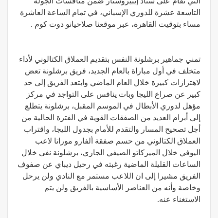
التي تقام على ستاد إيبيروستار ضمن منافسات الجولة
التاسعة عشرة للدوري الإسباني، في تمام الساعة العاشرة
مساء بتوقيت القاهرة، عبر موقعنا صلاحيانو دوت كوم .
تمني جماهير برشلونة النفس بتقديم العملاق الكتالوني لأداء
متخلف في أول مباراة بالعام الجديد، فريق برشلونة تعض
لاهتزازات كبيرة خلال العام الماضي وابتعد الفريق إلى حد
كبير عن صراع الليجا وبات ينافس على التواجد في مركز
مؤهل لدوري الأبطال في الموسم المقبل، برشلونة يتطلع
إلى أبرام العديد من الصفقات القوية في الفترة الحالية من
أجل تصحيح المسار والتقدم للأمام بجدول الليجا، واقتراب
العملاق الكتالوني من حسم صفقة ألفارو موراتا لاعب
اليوفي خلال الميركاتو الصيفي الجاري، برشلونة نفى خلال
الساعات القليلة الماضية رغبته في رحيل ديباي عن صفوف
الفريق مشيرا إلى ان اللاعب مستمر مع النادي ولن يرحل
وخاصة وأنه من العناصر الأساسية بالفريق ولن يتم
الاستغناء عنه.