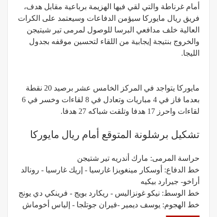
أمام غرناطة والتي لقي فيها الهزيمة برباعية مقابل هدف،
فريق ريال مايوركا سيؤمن الدفاعات وسيعتمد على الكرات
العالية خلف مدافعي البرسا للوصول لمرمى تير شيتيجن
والخروج بنتيجة إيجابية من اللقاء لتحسين موقفه بجدول
الليجا.
مايوركا يتواجد في المركز الخامس عشر برصيد 20 نقطة
بعدما فاز في 4 مباريات وتعادل في 8 لقاءات وخسر في 6
لقاءات واحرز 17 هدفا وتلقت شباكه 27 هدفا.
تشكيل برشلونة المتوقع أمام ريال مايوركا
حراسة المرمى: مارك أندريه تير شتيجن
خط الدفاع: أوسكار مينغويزا غارسيا - إريك غارسيا - رونالد
أراخو- جيرارد بيكيه
خط الوسط: نيكو غونزاليس - ريكارد بويج - فرينكي دي يونج
خط الهجوم: يوسف ديمير -فيران جوتلجا - إلياس أخوماش