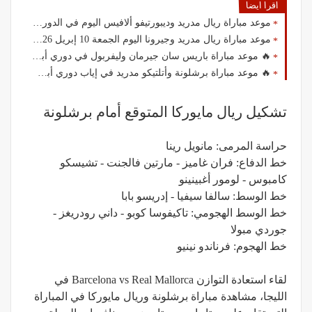
اقرا ايضا
موعد مباراة ريال مدريد وديبورتيفو ألافيس اليوم في الدوري الإسباني 2026
موعد مباراة ريال مدريد وجيرونا اليوم الجمعة 10 إبريل 2026 في الدوري الإسباني والقنوات الناقلة
🔥 موعد مباراة باريس سان جيرمان وليفربول في دوري أبطال أوروبا والقنوات الناقلة
🔥 موعد مباراة برشلونة وأتلتيكو مدريد في إياب دوري أبطال أوروبا 2026 والقنوات الناقلة
تشكيل ريال مايوركا المتوقع أمام برشلونة
حراسة المرمى: مانويل رينا
خط الدفاع: فران غاميز - مارتين فالجنت - تشيسكو
كامبوس - لومور أغبينينو
خط الوسط: سالفا سيفيا - إدريسو بابا
خط الوسط الهجومي: تاكيفوسا كوبو - داني رودريغز -
جوردي مبولا
خط الهجوم: فرناندو نينيو
لقاء استعادة التوازن Barcelona vs Real Mallorca في
الليجا، مشاهدة مباراة برشلونة وريال مايوركا في المباراة