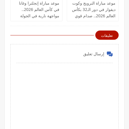
موعد مباراة النرويج وكوت
موعد مباراة إنجلترا وغانا
ديفوار في دور الـ32 بكأس
في كأس العالم 2026..
العالم 2026.. صدام قوي
مواجهة نارية في الجولة
لحجز بطاقة التأهل
الثانية
تعليقات
إرسال تعليق