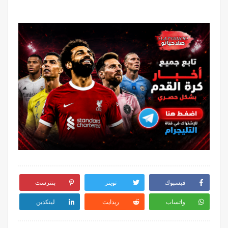
فيسبوك
تويتر
بنترست
واتساب
ريدايت
لينكدين